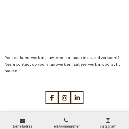
Past dit kunstwerk in jouw interieur, maar is deze al verkocht?
Neem contact op voor maatwerk en laat een werk in opdracht
maken.
F
I
L
a
n
i
c
s
n
e
t
k
b
a
e
E-mailadres
Telefoonnummer
Instagram