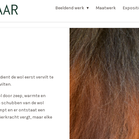
AAR
Beeldend werk
Maatwerk
Exposit
ent de wol eerst vervilt te
ilten.
l door zeep, warmte en
De schubben van de wol
impt en er ontstaat een
spierkracht vergt, maar elke