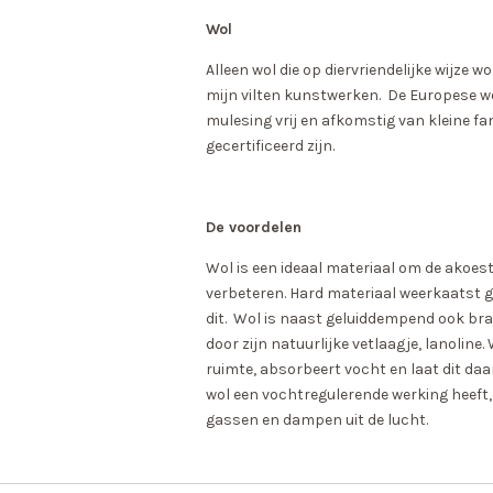
Wol
Alleen wol die op diervriendelijke wijze w
mijn vilten kunstwerken. De Europese w
mulesing vrij en afkomstig van kleine fam
gecertificeerd zijn.
De voordelen
Wol is een ideaal materiaal om de akoest
verbeteren. Hard materiaal weerkaatst g
dit. Wol is naast geluiddempend ook bra
door zijn natuurlijke vetlaagje, lanoline.
ruimte, absorbeert vocht en laat dit daa
wol een vochtregulerende werking heeft,
gassen en dampen uit de lucht.