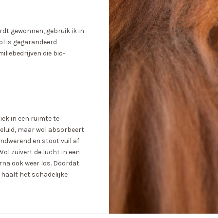
ordt gewonnen, gebruik ik in
ol is gegarandeerd
iliebedrijven die bio-
iek in een ruimte te
eluid, maar wol absorbeert
ndwerend en stoot vuil af
 Wol zuivert de lucht in een
rna ook weer los. Doordat
 haalt het schadelijke