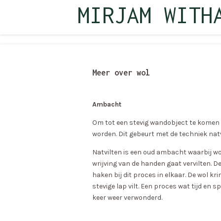
MIRJAM WITH
Ga
direct
naar
de
hoofdinhoud
Meer over wol
Ambacht
Om tot een stevig wandobject te komen di
worden. Dit gebeurt met de techniek natv
Natvilten is een oud ambacht waarbij wo
wrijving van de handen gaat vervilten. 
haken bij dit proces in elkaar. De wol kr
stevige lap vilt. Een proces wat tijd en 
keer weer verwonderd.