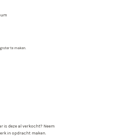
ssum
 groter te maken.
ar is deze al verkocht? Neem
erk in opdracht maken.