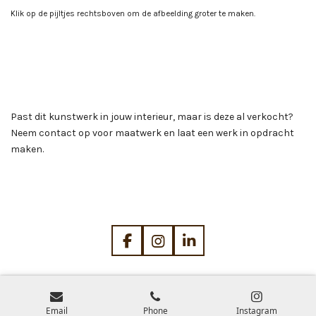
Klik op de pijltjes rechtsboven om de afbeelding groter te maken.
Past dit kunstwerk in jouw interieur, maar is deze al verkocht?
Neem contact op voor maatwerk en laat een werk in opdracht
maken.
F
I
L
a
n
i
c
s
n
e
t
k
b
a
e
Email
Phone
Instagram