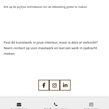
Klik op de pijltjes rechtsboven om de afbeelding groter te maken.
Past dit kunstwerk in jouw interieur, maar is deze al verkocht?
Neem contact op voor maatwerk en laat een werk in opdracht
maken.
F
I
L
a
n
i
c
s
n
e
t
k
b
a
e