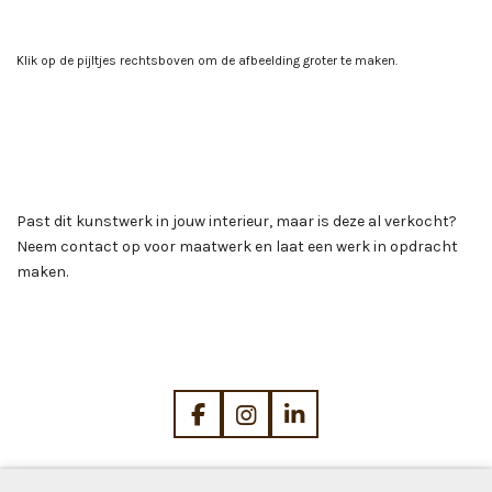
Klik op de pijltjes rechtsboven om de afbeelding groter te maken.
Past dit kunstwerk in jouw interieur, maar is deze al verkocht?
Neem contact op voor maatwerk en laat een werk in opdracht
maken.
F
I
L
a
n
i
c
s
n