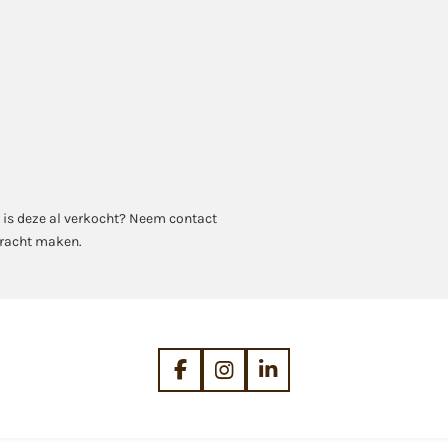
r is deze al verkocht? Neem contact
dracht maken.
F
I
L
a
n
i
c
s
n
e
t
k