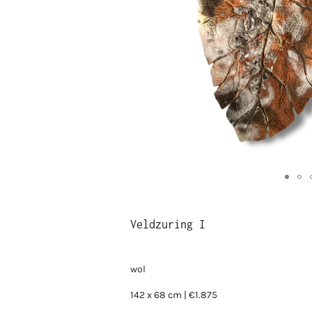
Veldzuring I
wol
142 x 68 cm | €1.875